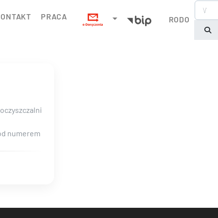
KONTAKT
PRACA
RODO
oczyszczalni
 pod numerem