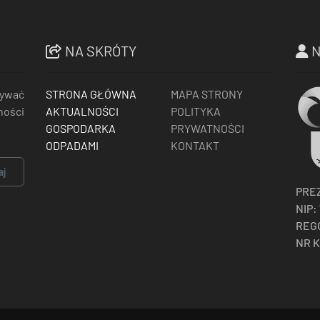
NA SKRÓTY
N
mywać
STRONA GŁÓWNA
MAPA STRONY
ności
AKTUALNOŚCI
POLITYKA
GOSPODARKA
PRYWATNOŚCI
ODPADAMI
KONTAKT
aj
PRE
NIP:
REG
NR 