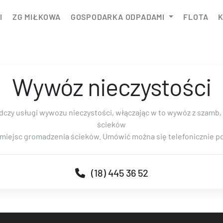
I
ZG MIŁKOWA
GOSPODARKA ODPADAMI
FLOTA
Wywóz nieczystości
dczy usługi wywozu nieczystości, włączając w to wywóz z szamb, 
ścieków
 miejsc gromadzenia ścieków. Umówić można się telefonicznie
(18) 445 36 52